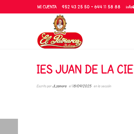
MI CUENTA
952 43 25 50 - 644 11 58 88
info
IES JUAN DE LA CI
Escrito por
JLzamora
el
18/09/2025
en la sección