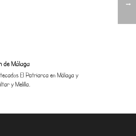
ón de Málaga
antecados El Patriarca en Málaga y
tar y Melilla.
4 21 29
com