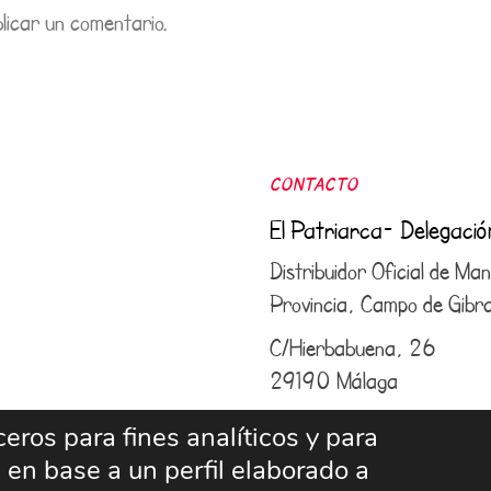
licar un comentario.
CONTACTO
El Patriarca- Delegaci
Distribuidor Oficial de M
Provincia, Campo de Gibral
C/Hierbabuena, 26
29190 Málaga
952 43 25 50
–
609 6
eros para fines analíticos y para
 en base a un perfil elaborado a
info@elpatriarcamalaga.