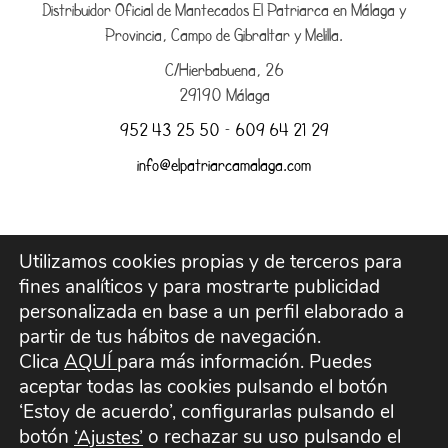
Distribuidor Oficial de Mantecados El Patriarca en Málaga y
Provincia, Campo de Gibraltar y Melilla.
C/Hierbabuena, 26
29190 Málaga
952 43 25 50
–
609 64 21 29
info@elpatriarcamalaga.com
Utilizamos cookies propias y de terceros para
Aviso legal
fines analíticos y para mostrarte publicidad
personalizada en base a un perfil elaborado a
Envíos y devoluciones
partir de tus hábitos de navegación.
Clica
AQUÍ
para más información. Puedes
aceptar todas las cookies pulsando el botón
Política de Privacidad
‘Estoy de acuerdo’, configurarlas pulsando el
botón
o rechazar su uso pulsando el
‘Ajustes’
Política de Cookies