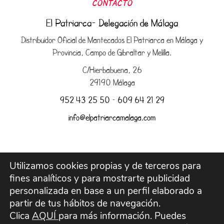
CONTACTO
El Patriarca- Delegación de Málaga
Distribuidor Oficial de Mantecados El Patriarca en Málaga y
Provincia, Campo de Gibraltar y Melilla.
C/Hierbabuena, 26
29190 Málaga
952 43 25 50
–
609 64 21 29
info@elpatriarcamalaga.com
Utilizamos cookies propias y de terceros para
Aviso legal
fines analíticos y para mostrarte publicidad
personalizada en base a un perfil elaborado a
Envíos y devoluciones
partir de tus hábitos de navegación.
Clica
AQUÍ
para más información. Puedes