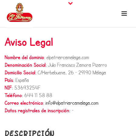
Aviso Legal
Nombre del dominio
: elpatriarcamalaga.com
Denominación Social
: Julio Francisco Zamora Pizarro
Domicilio Social
: C/Hierbabuena, 26 – 29190 Málaga
País
: España
NIF
: 53693254F
Teléfono
: 644 11 58 88
Correo electrónico
:
info@elpatriarcamalaga.com
Datos registrales de inscripción
: –
DESCRIPCIÓN