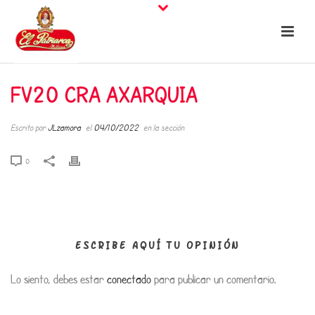
FV20 CRA AXARQUIA
Escrito por
JLzamora
el
04/10/2022
en la sección
0
ESCRIBE AQUÍ TU OPINIÓN
Lo siento, debes estar
conectado
para publicar un comentario.