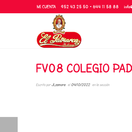
MI CUENTA
952 43 25 50 - 644 11 58 88
info
FV08 COLEGIO PA
Escrito por
JLzamora
el
04/10/2022
en la sección