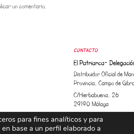
licar un comentario.
CONTACTO
El Patriarca- Delegaci
Distribuidor Oficial de M
Provincia, Campo de Gibral
C/Hierbabuena, 26
29190 Málaga
952 43 25 50
–
609 6
eros para fines analíticos y para
 en base a un perfil elaborado a
info@elpatriarcamalaga.