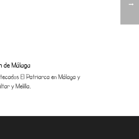
ón de Málaga
antecados El Patriarca en Málaga y
tar y Melilla.
4 21 29
com