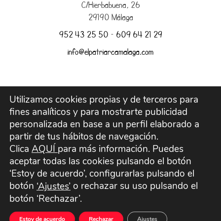
C/Hierbabuena, 26
29190 Málaga
952 43 25 50
–
609 64 21 29
info@elpatriarcamalaga.com
Utilizamos cookies propias y de terceros para
Aviso legal
fines analíticos y para mostrarte publicidad
personalizada en base a un perfil elaborado a
Envíos y devoluciones
partir de tus hábitos de navegación.
Clica
AQUÍ
para más información. Puedes
aceptar todas las cookies pulsando el botón
Política de Privacidad
‘Estoy de acuerdo’, configurarlas pulsando el
botón
o rechazar su uso pulsando el
‘Ajustes’
Política de Cookies
botón ‘Rechazar’.
Términos y Condiciones
Estoy de acuerdo
Rechazar
Ajustes