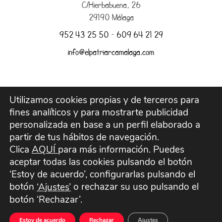
C/Hierbabuena, 26
29190 Málaga
952 43 25 50
–
609 64 21 29
info@elpatriarcamalaga.com
Utilizamos cookies propias y de terceros para
Aviso legal
fines analíticos y para mostrarte publicidad
personalizada en base a un perfil elaborado a
Envíos y devoluciones
partir de tus hábitos de navegación.
Clica
AQUÍ
para más información. Puedes
aceptar todas las cookies pulsando el botón
Política de Privacidad
‘Estoy de acuerdo’, configurarlas pulsando el
botón
o rechazar su uso pulsando el
‘Ajustes’
Política de Cookies
botón ‘Rechazar’.
Términos y Condiciones
Estoy de acuerdo
Rechazar
Ajustes