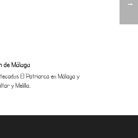
ón de Málaga
antecados El Patriarca en Málaga y
tar y Melilla.
4 21 29
com