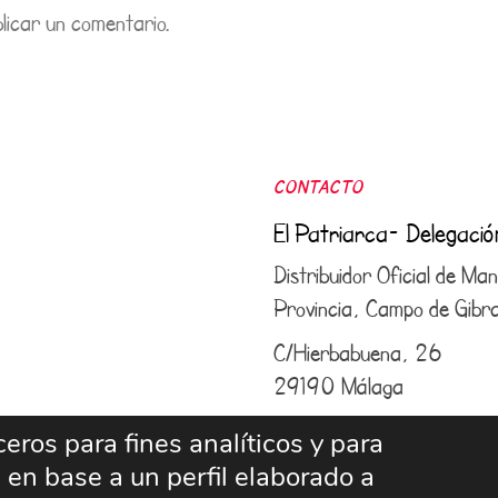
licar un comentario.
CONTACTO
El Patriarca- Delegaci
Distribuidor Oficial de M
Provincia, Campo de Gibral
C/Hierbabuena, 26
29190 Málaga
952 43 25 50
–
609 6
eros para fines analíticos y para
 en base a un perfil elaborado a
info@elpatriarcamalaga.