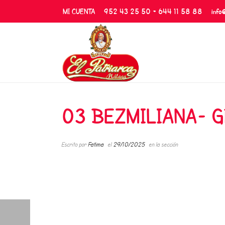
MI CUENTA
952 43 25 50 - 644 11 58 88
info
03 BEZMILIANA- 
Escrito por
Fatima
el
29/10/2025
en la sección