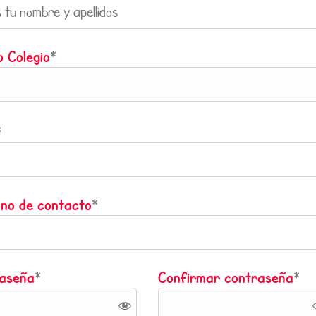
o Colegio
*
*
ono de contacto
*
aseña
Confirmar contraseña
*
*