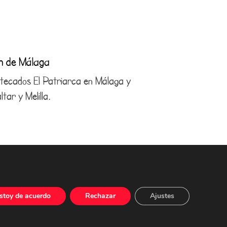
ón de Málaga
antecados El Patriarca en Málaga y
tar y Melilla.
4 21 29
com
stoy de acuerdo
Rechazar
Ajustes