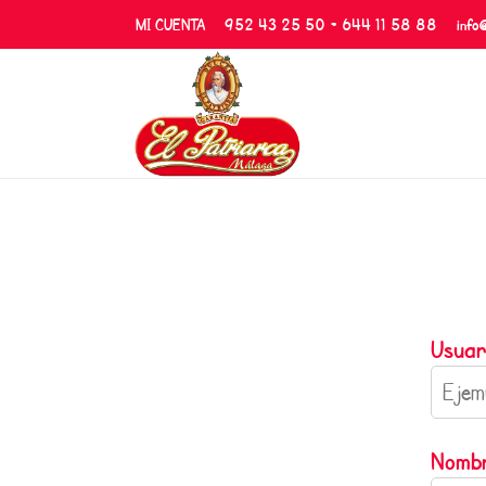
MI CUENTA
952 43 25 50 - 644 11 58 88
info
Usuar
Nombr