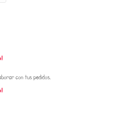
o!
aborar con tus pedidos.
o!