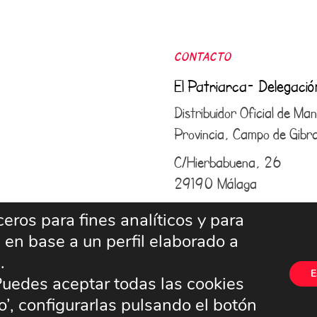
CONTACTO
El Patriarca- Delegaci
Distribuidor Oficial de M
Provincia, Campo de Gibral
C/Hierbabuena, 26
29190 Málaga
952 43 25 50
–
609 6
eros para fines analíticos y para
 en base a un perfil elaborado a
info@elpatriarcamalaga.
n.
E
uedes aceptar todas las cookies
’, configurarlas pulsando el botón