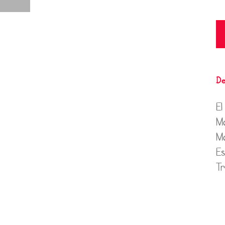
De
El
Ma
Ma
Es
Tr