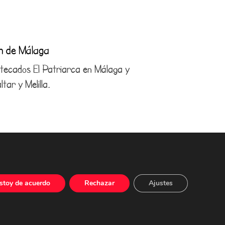
ón de Málaga
antecados El Patriarca en Málaga y
tar y Melilla.
4 21 29
com
stoy de acuerdo
Rechazar
Ajustes