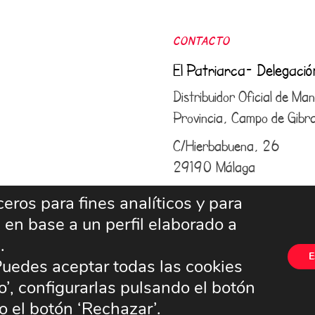
CONTACTO
El Patriarca- Delegaci
Distribuidor Oficial de M
Provincia, Campo de Gibral
C/Hierbabuena, 26
29190 Málaga
952 43 25 50
–
609 6
eros para fines analíticos y para
 en base a un perfil elaborado a
info@elpatriarcamalaga.
n.
E
uedes aceptar todas las cookies
’, configurarlas pulsando el botón
 el botón ‘Rechazar’.
Política de Cookies
Términos y Condiciones