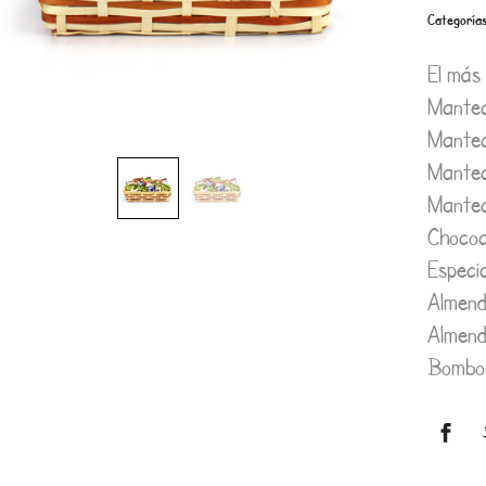
Categoría
El más
Mantec
Mantec
Mantec
Mantec
Chococ
Especi
Almend
Almend
Bombo