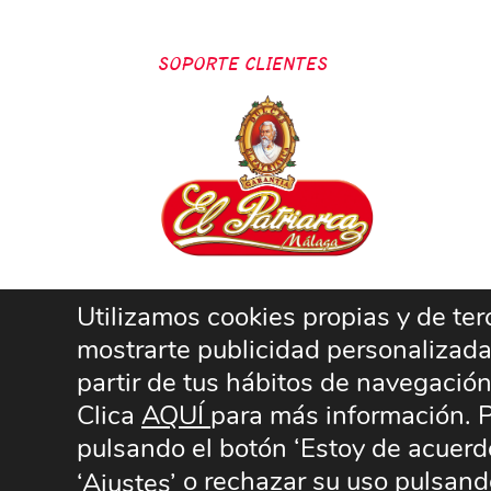
SOPORTE CLIENTES
Utilizamos cookies propias y de terc
mostrarte publicidad personalizada
partir de tus hábitos de navegació
Clica
AQUÍ
para más información. P
pulsando el botón ‘Estoy de acuerdo
o rechazar su uso pulsando
‘Ajustes’
Aviso legal
Envíos y devoluciones
Política de Privacidad