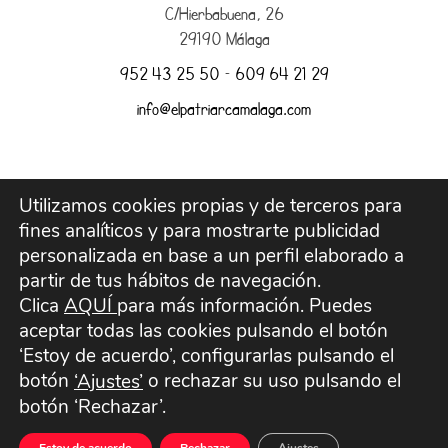
C/Hierbabuena, 26
29190 Málaga
952 43 25 50
–
609 64 21 29
info@elpatriarcamalaga.com
Utilizamos cookies propias y de terceros para
Aviso legal
fines analíticos y para mostrarte publicidad
personalizada en base a un perfil elaborado a
Envíos y devoluciones
partir de tus hábitos de navegación.
Clica
AQUÍ
para más información. Puedes
aceptar todas las cookies pulsando el botón
Política de Privacidad
‘Estoy de acuerdo’, configurarlas pulsando el
botón
o rechazar su uso pulsando el
‘Ajustes’
Política de Cookies
botón ‘Rechazar’.
Términos y Condiciones