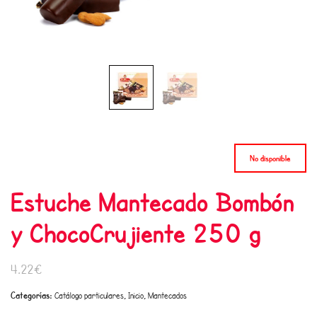
No disponible
Estuche Mantecado Bombón
y ChocoCrujiente 250 g
4.22€
Categorías:
,
,
Catálogo particulares
Inicio
Mantecados