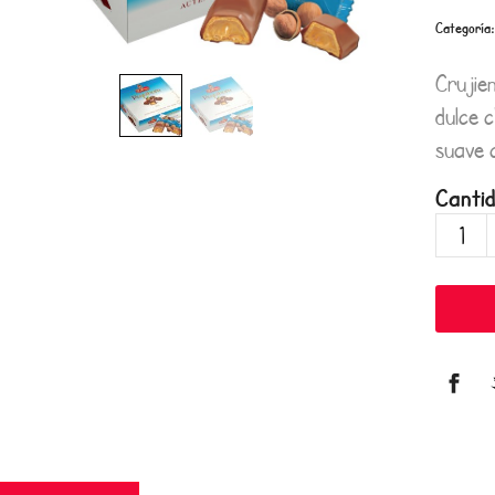
Categoría
Crujie
dulce c
suave 
Canti