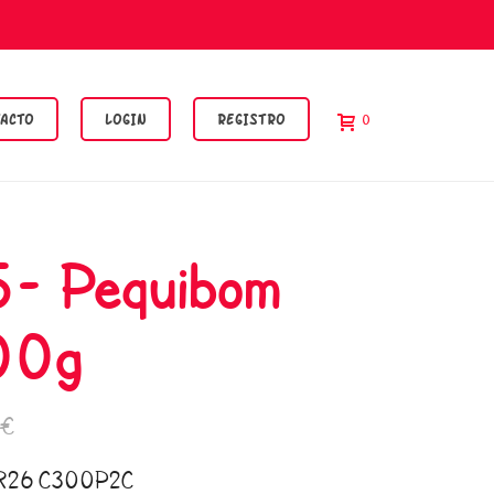
ACTO
LOGIN
REGISTRO
0
- Pequibom
00g
0€
R26 C300P2C