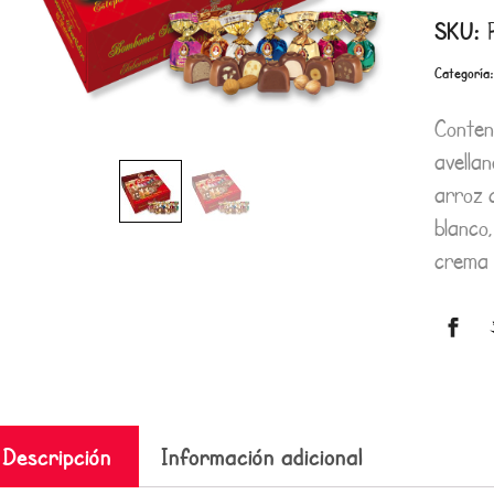
SKU:
Categoría
Conten
avella
arroz 
blanco
crema 
Descripción
Información adicional