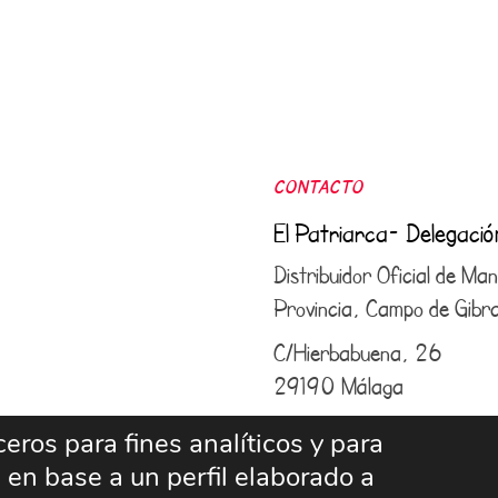
CONTACTO
El Patriarca- Delegaci
Distribuidor Oficial de M
Provincia, Campo de Gibral
C/Hierbabuena, 26
29190 Málaga
952 43 25 50
–
609 6
eros para fines analíticos y para
 en base a un perfil elaborado a
info@elpatriarcamalaga.