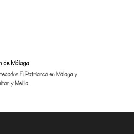
ón de Málaga
antecados El Patriarca en Málaga y
tar y Melilla.
4 21 29
com